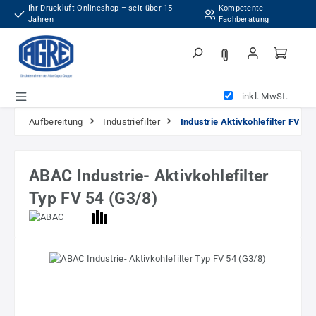
Ihr Druckluft-Onlineshop – seit über 15
Kompetente
Zum Hauptinhalt springen
Jahren
Fachberatung
inkl. MwSt.
Aufbereitung
Industriefilter
Industrie Aktivkohlefilter FV
ABAC Industrie- Aktivkohlefilter
Typ FV 54 (G3/8)
Bildergalerie überspringen