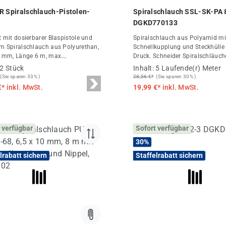
chnittliche Bewertung von 4.67 von 5 Sternen
Durchschnittliche Bewert
R Spiralschlauch-Pistolen-
Spiralschlauch SSL-SK-PA
DGKD770133
t mit dosierbarer Blaspistole und
Spiralschlauch aus Polyamid mi
m Spiralschlauch aus Polyurethan,
Schnellkupplung und Steckhülle 
0 mm, Länge 6 m, max.
Druck. Schneider Spiralschläuch
sdruck 10 bar mit
Druckluft-Fachhandel.
2 Stück
Inhalt:
5 Laufende(r) Meter
alkupplung und Nippel. | FAIRAIR
(Sie sparen 33% )
28,56 €*
(Sie sparen 30% )
Set bei DF
€*
inkl. MwSt.
19,99 €*
inkl. MwSt.
 verfügbar
Sofort verfügbar
30
%
lrabatt sichern
Staffelrabatt sichern