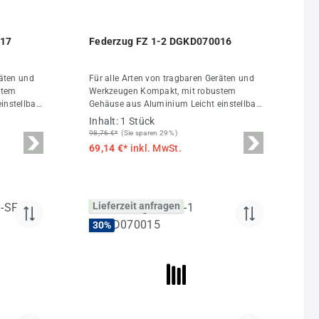
017
Federzug FZ 1-2 DGKD070016
räten und
Für alle Arten von tragbaren Geräten und
stem
Werkzeugen Kompakt, mit robustem
instellbar
Gehäuse aus Aluminium Leicht einstellbar
uffer in
Seilausgang nach unten Gummipuffer in
Inhalt:
1 Stück
der Endstellung Federzug Technische
98,76 €*
(Sie sparen 29% )
Daten Tragkraft 1,0 - 2,0 kg Hublänge 1,6
69,14 €*
inkl. MwSt.
m Gewicht 0,67 kg
Lieferzeit anfragen
30
%