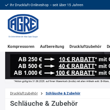
Ihr Druckluft-Onlineshop – seit über 15 Jahren
 Hauptinhalt springen
Zur Suche springen
Zur Hauptnavigation springen
Kompressoren
Aufbereitung
Druckluftzubehör
D
Druckluftzubehör
Schläuche & Zubehör
Schläuche & Zubehör