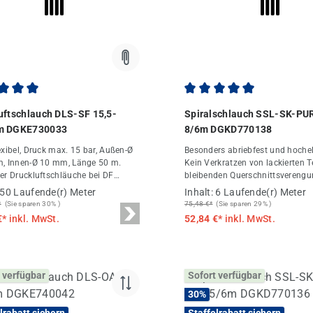
chnittliche Bewertung von 5 von 5 Sternen
Durchschnittliche Bewert
uftschlauch DLS-SF 15,5-
Spiralschlauch SSL-SK-PU
m DGKE730033
8/6m DGKD770138
exibel, Druck max. 15 bar, Außen-Ø
Besonders abriebfest und hoche
, Innen-Ø 10 mm, Länge 50 m.
Kein Verkratzen von lackierten T
er Druckluftschläuche bei DF
bleibenden Querschnittsvereng
ft-Fachhandel.
durch Abknicken Kleine
50 Laufende(r) Meter
Inhalt:
6 Laufende(r) Meter
Windungsdurchmesser Mit ger
*
(Sie sparen 30% )
75,48 €*
(Sie sparen 29% )
Schlauchanschluss Mit Drehgel
€*
inkl. MwSt.
52,84 €*
inkl. MwSt.
den Anschlüssen Betriebsdruck 
bei 20 °C Temperaturbereich - 40
85°C Polyurethan (PUR) Polyure
Spiralschlauch Mit Schnellkupp
 verfügbar
Sofort verfügbar
Stecktülle (drehbar gelagert) Technische
Daten Druck max. 8 bar Außen-Ø 12 mm
30
%
Innen-Ø 8 mm Arbeitslänge 4,8 m
lrabatt sichern
Staffelrabatt sichern