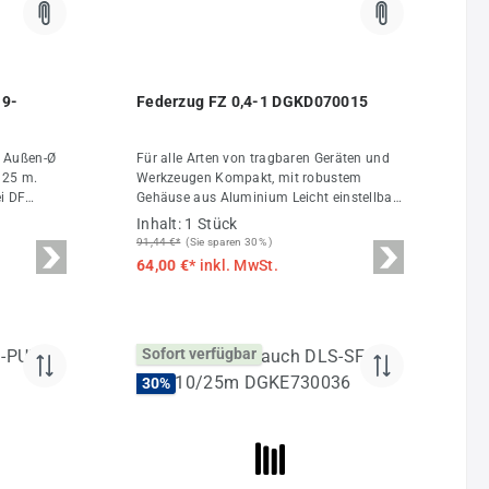
ung von 5 von 5 Sternen
19-
Federzug FZ 0,4-1 DGKD070015
, Außen-Ø
Für alle Arten von tragbaren Geräten und
 25 m.
Werkzeugen Kompakt, mit robustem
i DF
Gehäuse aus Aluminium Leicht einstellbar
Seilausgang nach unten Gummipuffer in
Inhalt:
1 Stück
der Endstellung Federzug Technische
91,44 €*
(Sie sparen 30% )
Daten Tragkraft 0,4 - 1,0 kg Hublänge 1,6
64,00 €*
inkl. MwSt.
m Gewicht 0,63 kg
Sofort verfügbar
30
%