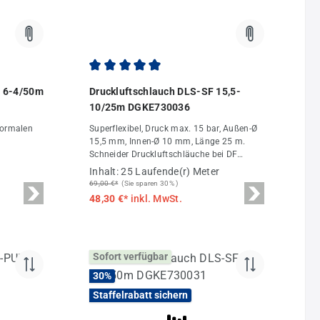
Durchschnittliche Bewertung von 4.93 von 5
R 6-4/50m
Druckluftschlauch DLS-SF 15,5-
10/25m DGKE730036
normalen
Superflexibel, Druck max. 15 bar, Außen-Ø
15,5 mm, Innen-Ø 10 mm, Länge 25 m.
Schneider Druckluftschläuche bei DF
stigkeit,
Druckluft-Fachhandel.
Inhalt:
25 Laufende(r) Meter
69,00 €*
(Sie sparen 30% )
uck bei 20
48,30 €*
inkl. MwSt.
nders
e A / Fox
-Schlauch
Sofort verfügbar
 6 mm Innen-Ø 4 mm Länge 50 m
30
%
Staffelrabatt sichern