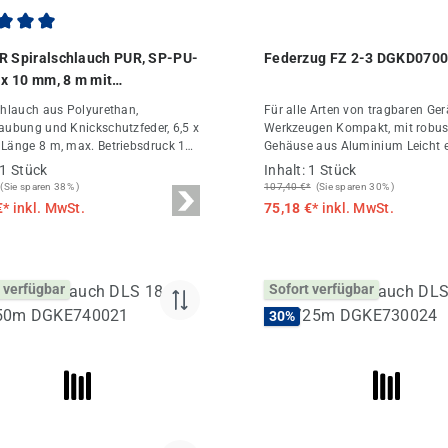
chnittliche Bewertung von 5 von 5 Sternen
R Spiralschlauch PUR, SP-PU-
Federzug FZ 2-3 DGKD070
5 x 10 mm, 8 m mit
salkupplung und Nippel,
chlauch aus Polyurethan,
Für alle Arten von tragbaren Ge
02
aubung und Knickschutzfeder, 6,5 x
Werkzeugen Kompakt, mit robu
Länge 8 m, max. Betriebsdruck 10
Gehäuse aus Aluminium Leicht e
t Universalkupplung und Nippel |
Seilausgang nach unten Gummip
1 Stück
Inhalt:
1 Stück
 Spiralschlauch bei DF Druckluft-
der Endstellung Federzug Technische
(Sie sparen 38% )
107,40 €*
(Sie sparen 30% )
ndel
Daten Tragkraft 2,0 - 3,0 kg Hublänge 1,6
€*
inkl. MwSt.
75,18 €*
inkl. MwSt.
m Gewicht 0,79 kg
 verfügbar
Sofort verfügbar
30
%