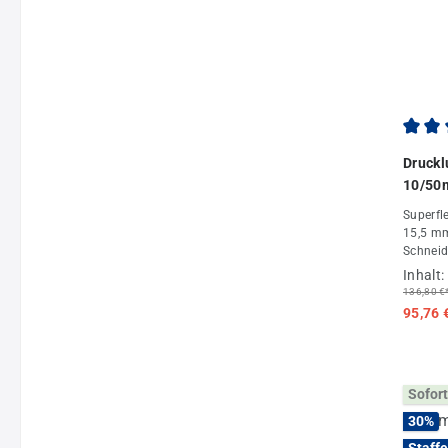
Durchs
Druckl
10/50
Superfl
15,5 mm
Schneid
Drucklu
Inhalt:
136,80 €
95,76 
Sofort
30
%
Staffe