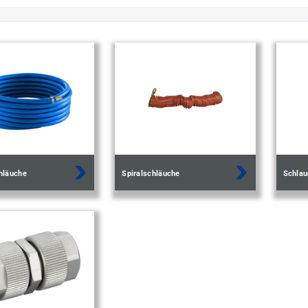
hläuche
Spiralschläuche
Schlau