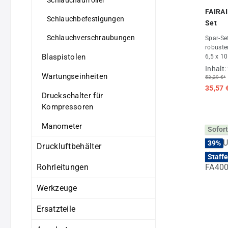
Durchs
FAIRAI
Schlauchbefestigungen
Set
Schlauchverschraubungen
Spar-Se
robuste
Blaspistolen
6,5 x 1
Betrieb
Inhalt:
Univers
Wartungseinheiten
53,29 €*
Starter-
35,57 
Druckschalter für
Kompressoren
Manometer
Sofort
39
%
Druckluftbehälter
Staffe
Rohrleitungen
Werkzeuge
Ersatzteile