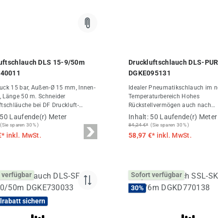
uftschlauch DLS 15-9/50m
Druckluftschlauch DLS-PU
40011
DGKE095131
uck 15 bar, Außen-Ø 15 mm, Innen-
Idealer Pneumatikschlauch im 
 Länge 50 m. Schneider
Temperaturbereich Hohes
ftschläuche bei DF Druckluft-
Rückstellvermögen auch nach
del.
Langzeitbelastung Hohe Abriebfe
50 Laufende(r) Meter
Inhalt:
50 Laufende(r) Meter
sehr gute Kälteflexibilität, hohe
(Sie sparen 30% )
84,24 €*
(Sie sparen 30% )
Zerreißfähigkeit Max. Betriebsdr
€*
inkl. MwSt.
58,97 €*
inkl. MwSt.
°C (s. Tabelle) Farbe: blau Beso
geeignet für Verschraubungsseri
Polyurethan (PUR) Polyurethan
Technische Daten Druck max. 12 bar
 verfügbar
Sofort verfügbar
Außen-Ø
30
%
lrabatt sichern