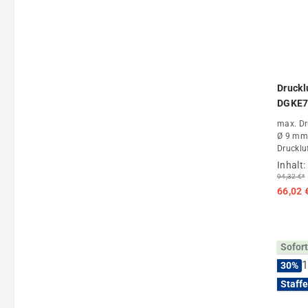
Druckl
DGKE7
max. Dr
Ø 9 mm,
Drucklu
Fachhan
Inhalt:
94,32 €*
66,02 
Sofort
30
%
Staffe