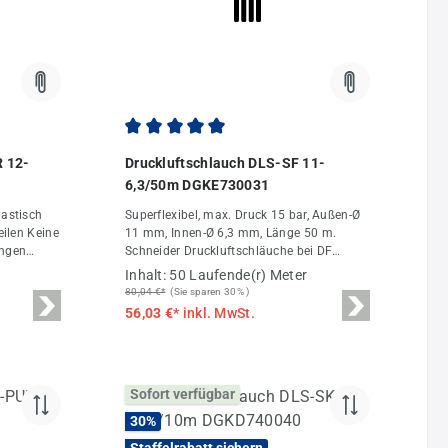
ung von 5 von 5 Sternen
Durchschnittliche Bewertung von 5 von 5 St
R 12-
Druckluftschlauch DLS-SF 11-
6,3/50m DGKE730031
lastisch
Superflexibel, max. Druck 15 bar, Außen-Ø
eilen Keine
11 mm, Innen-Ø 6,3 mm, Länge 50 m.
ungen
Schneider Druckluftschläuche bei DF
Druckluft-Fachhandel.
Inhalt:
50 Laufende(r) Meter
adem
80,04 €*
(Sie sparen 30% )
enken an
56,03 €*
inkl. MwSt.
max. 8 bar
°C bis +
than-
lung und
Sofort verfügbar
30
%
Staffelrabatt sichern