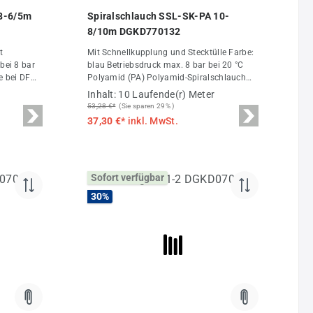
ung von 4.67 von 5 Sternen
Durchschnittliche Bewertung von 5 von 5 St
 8-6/5m
Spiralschlauch SSL-SK-PA 10-
8/10m DGKD770132
t
Mit Schnellkupplung und Stecktülle Farbe:
bei 8 bar
blau Betriebsdruck max. 8 bar bei 20 °C
e bei DF
Polyamid (PA) Polyamid-Spiralschlauch
Mit Drehgelenken an den Anschlüssen
Inhalt:
10 Laufende(r) Meter
(außer D770133) Drehbar Technische
53,28 €*
(Sie sparen 29% )
Daten Druck max. 8 bar Außen-Ø 10 mm
37,30 €*
inkl. MwSt.
Innen-Ø 8 mm Arbeitslänge 6 m gestreckte
Länge 10 m
Sofort verfügbar
30
%