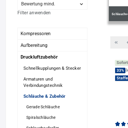
Bewertung mind.
Filter anwenden
Schlauchv
Kompressoren
Aufbereitung
Druckluftzubehör
Sofort
Schnellkupplungen & Stecker
33
%
Staffe
Armaturen und
Verbindungstechnik
Schläuche & Zubehör
Gerade Schläuche
Spiralschläuche
Schlauchaufroller