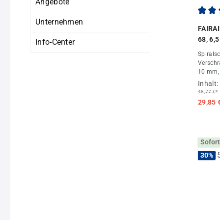
Angebote
Unternehmen
Durchs
FAIRAI
68, 6,
Info-Center
Univer
Spirals
FA400
Verschr
10 mm, 
bar, mi
Inhalt:
FAIRAIR
48,77 €*
Fachha
29,85 
Sofort
30
%