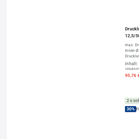
Druckl
12,5/
max. Dr
Innen-Ø
Drucklu
Fachhan
Inhalt:
136,80 €
95,76 
2 x so
30
%