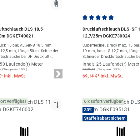
Durchschnittliche Bewert
uftschlauch DLS 18,5-
Druckluftschlauch DLS-SF 
50m DGKE740021
12,7/25m DGKE730024
uck 15 bar, Außen-Ø 18,5 mm,
Superflexibel, Druck max. 15 bar
 12,5 mm, Länge 50 m. Schneider
19 mm, Innen-Ø 12,7 mm, Länge
ftschläuche bei DF Druckluft-
Schneider Druckluftschläuche be
del.
Druckluft-Fachhandel.
50 Laufende(r) Meter
Inhalt:
25 Laufende(r) Meter
*
(Sie sparen 30% )
98,76 €*
(Sie sparen 29% )
€*
inkl. MwSt.
69,14 €*
inkl. MwSt.
fort verfügbar
6 x sofort verfügbar
30
%
Staffelrabatt sichern