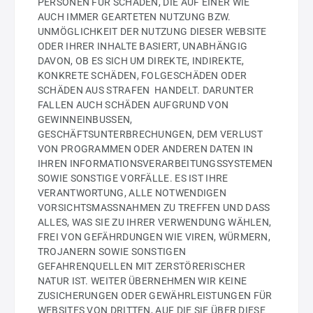
PERSONEN FÜR SCHÄDEN, DIE AUF EINER WIE
AUCH IMMER GEARTETEN NUTZUNG BZW.
UNMÖGLICHKEIT DER NUTZUNG DIESER WEBSITE
ODER IHRER INHALTE BASIERT, UNABHÄNGIG
DAVON, OB ES SICH UM DIREKTE, INDIREKTE,
KONKRETE SCHÄDEN, FOLGESCHÄDEN ODER
SCHÄDEN AUS STRAFEN HANDELT. DARUNTER
FALLEN AUCH SCHÄDEN AUFGRUND VON
GEWINNEINBUSSEN,
GESCHÄFTSUNTERBRECHUNGEN, DEM VERLUST
VON PROGRAMMEN ODER ANDEREN DATEN IN
IHREN INFORMATIONSVERARBEITUNGSSYSTEMEN
SOWIE SONSTIGE VORFÄLLE. ES IST IHRE
VERANTWORTUNG, ALLE NOTWENDIGEN
VORSICHTSMASSNAHMEN ZU TREFFEN UND DASS
ALLES, WAS SIE ZU IHRER VERWENDUNG WÄHLEN,
FREI VON GEFÄHRDUNGEN WIE VIREN, WÜRMERN,
TROJANERN SOWIE SONSTIGEN
GEFAHRENQUELLEN MIT ZERSTÖRERISCHER
NATUR IST. WEITER ÜBERNEHMEN WIR KEINE
ZUSICHERUNGEN ODER GEWÄHRLEISTUNGEN FÜR
WEBSITES VON DRITTEN, AUF DIE SIE ÜBER DIESE