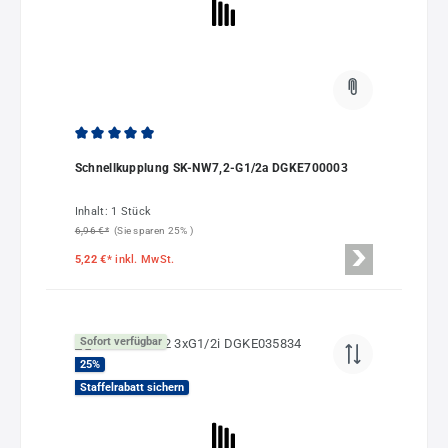
Durchschnittliche Bewertung von 4.89 von 5 Sternen
Schnellkupplung SK-NW7,2-G1/2a DGKE700003
Inhalt:
1 Stück
6,96 €*
(Sie sparen 25% )
5,22 €*
inkl. MwSt.
Sofort verfügbar
25
%
Staffelrabatt sichern