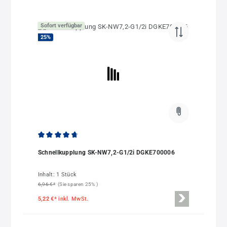
Sofort verfügbar
25
%
Durchschnittliche Bewertung von 4.67 von 5 Sternen
Schnellkupplung SK-NW7,2-G1/2i DGKE700006
Inhalt:
1 Stück
6,96 €*
(Sie sparen 25% )
5,22 €*
inkl. MwSt.