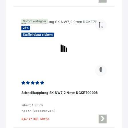
Sofort verfügbar
25
%
Staffelrabatt sichern
Durchschnittliche Bewertung von 4.95 von 5 Sternen
Schnellkupplung SK-NW7,2-9mm DGKE700008
Inhalt:
1 Stück
7,56 €*
(Sie sparen 25% )
5,67 €*
inkl. MwSt.