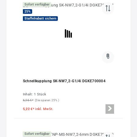
Sofort verfügbar
25
%
Staffelrabatt sichern
Schnellkupplung SK-NW7,2-G1/4i DGKE700004
Inhalt:
1 Stück
6,96 €*
(Sie sparen 25% )
5,22 €*
inkl. MwSt.
Sofort verfügbar