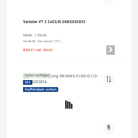
Verteiler VT 2 3xG3/8i DGKE035833
Inhalt:
1 Stück
11,76 €*
(Sie sparen 25% )
8,82 €*
inkl. MwSt.
Sofort verfügbar
25
%
Staffelrabatt sichern