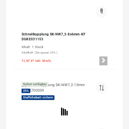
Schnellkupplung SK-NW7,2-8x6mm-KF
DGKE031153
Inhalt:
1 Stück
14,76 €*
(Sie sparen 25% )
11,07 €*
inkl. MwSt.
Sofort verfügbar
25
%
Staffelrabatt sichern