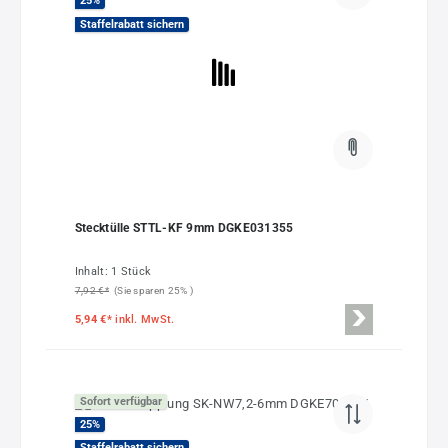
25
%
Staffelrabatt sichern
Stecktülle STTL-KF 9mm DGKE031355
Inhalt:
1 Stück
7,92 €*
(Sie sparen 25% )
5,94 €*
inkl. MwSt.
Sofort verfügbar
25
%
Staffelrabatt sichern