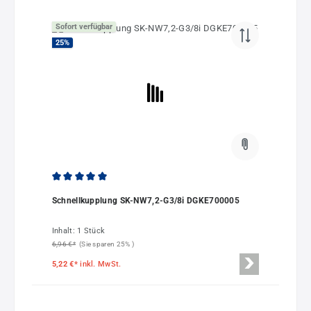
Sofort verfügbar
25
%
Durchschnittliche Bewertung von 5 von 5 Sternen
Schnellkupplung SK-NW7,2-G3/8i DGKE700005
Inhalt:
1 Stück
6,96 €*
(Sie sparen 25% )
5,22 €*
inkl. MwSt.