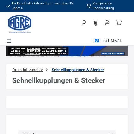
Ihr Druckluft-Onlineshop – seit über 15
Kompetente
Zum Hauptinhalt springen
Jahren
Fachberatung
inkl. MwSt.
Druckluftzubehör
Schnellkupplungen & Stecker
Schnellkupplungen & Stecker