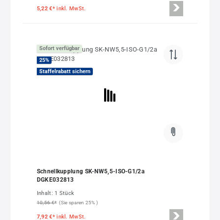
5,22 €*
inkl. MwSt.
Sofort verfügbar
25
%
Staffelrabatt sichern
Schnellkupplung SK-NW5,5-ISO-G1/2a
DGKE032813
Inhalt:
1 Stück
10,56 €*
(Sie sparen 25% )
7,92 €*
inkl. MwSt.