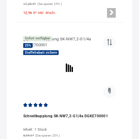
17,28 €*
(Sie sparen 25% )
12,96 €*
inkl. MwSt.
Sofort verfügbar
25
%
Staffelrabatt sichern
Durchschnittliche Bewertung von 5 von 5 Sternen
Schnellkupplung SK-NW7,2-G1/4a DGKE700001
Inhalt:
1 Stück
6,96 €*
(Sie sparen 25% )