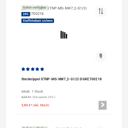
Sofort verfügbar
24
%
Staffelrabatt sichern
Durchschnittliche Bewertung von 5 von 5 Sternen
Stecknippel STNP-MS-NW7,2-G1/2i DGKE700218
Inhalt:
1 Stück
5,05 €*
(Sie sparen 23% )
3,84 €*
inkl. MwSt.