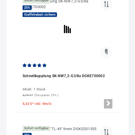
Sofort verfügbar
25
%
Staffelrabatt sichern
Durchschnittliche Bewertung von 5 von 5 Sternen
Schnellkupplung SK-NW7,2-G3/8a DGKE700002
Inhalt:
1 Stück
6,96 €*
(Sie sparen 25% )
5,22 €*
inkl. MwSt.
Sofort verfügbar