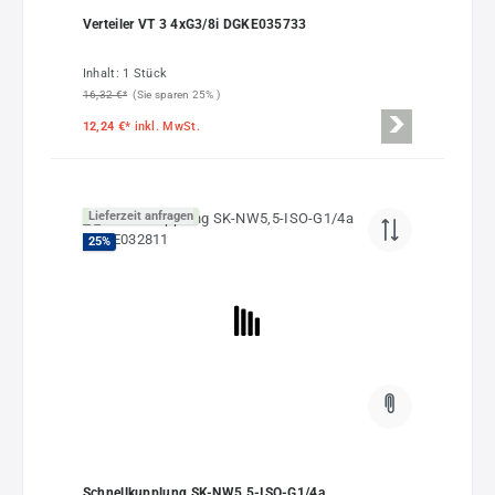
Verteiler VT 3 4xG3/8i DGKE035733
Inhalt:
1 Stück
16,32 €*
(Sie sparen 25% )
12,24 €*
inkl. MwSt.
Lieferzeit anfragen
25
%
Schnellkupplung SK-NW5,5-ISO-G1/4a