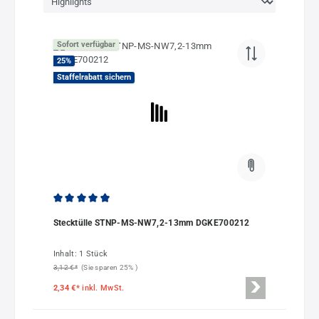
Sofort verfügbar
25
%
Staffelrabatt sichern
Durchschnittliche Bewertung von 4.9 von 5 Sternen
Stecktülle STNP-MS-NW7,2-13mm DGKE700212
Inhalt:
1 Stück
3,12 €*
(Sie sparen 25% )
2,34 €*
inkl. MwSt.