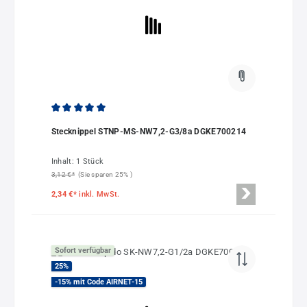
Durchschnittliche Bewertung von 5 von 5 Sternen
Stecknippel STNP-MS-NW7,2-G3/8a DGKE700214
Inhalt:
1 Stück
3,12 €*
(Sie sparen 25% )
2,34 €*
inkl. MwSt.
Sofort verfügbar
25
%
-15% mit Code AIRNET-15