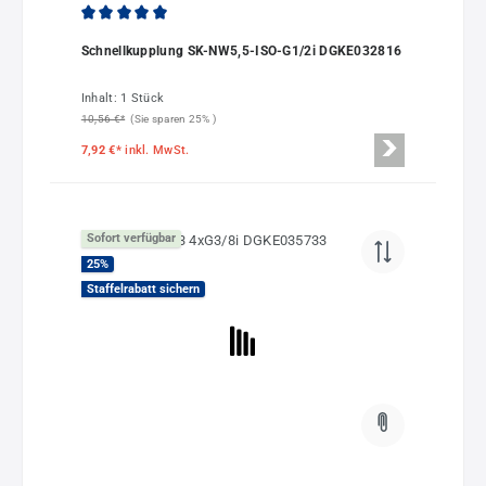
Durchschnittliche Bewertung von 5 von 5 Sternen
Schnellkupplung SK-NW5,5-ISO-G1/2i DGKE032816
Inhalt:
1 Stück
10,56 €*
(Sie sparen 25% )
7,92 €*
inkl. MwSt.
Sofort verfügbar
25
%
Staffelrabatt sichern