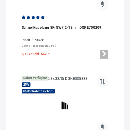
Durchschnittliche Bewertung von 5 von 5 Sternen
Schnellkupplung SK-NW7,2-13mm DGKE700209
Inhalt:
1 Stück
9,00 €*
(Sie sparen 25% )
6,75 €*
inkl. MwSt.
Sofort verfügbar
25
%
Staffelrabatt sichern