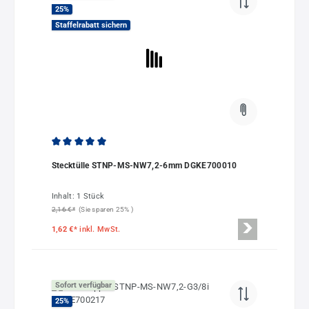
25
%
Staffelrabatt sichern
Durchschnittliche Bewertung von 5 von 5 Sternen
Stecktülle STNP-MS-NW7,2-6mm DGKE700010
Inhalt:
1 Stück
2,16 €*
(Sie sparen 25% )
1,62 €*
inkl. MwSt.
Sofort verfügbar
25
%