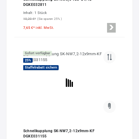
DGKE032811
Inhalt:
1 Stück
10,20 €*
(Sie sparen 25% )
7,65 €*
inkl. MwSt.
Sofort verfügbar
25
%
Staffelrabatt sichern
Schnellkupplung SK-NW7,2-12x9mm-KF
DGKE031155