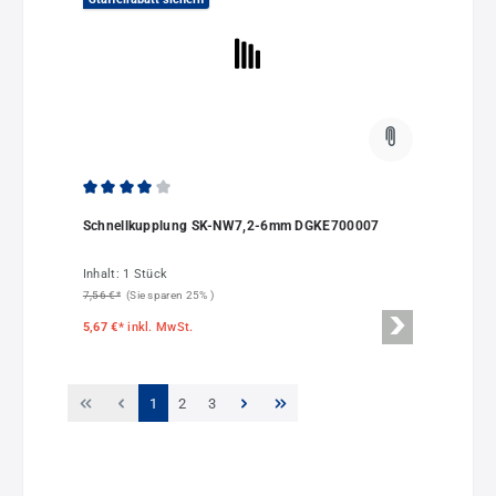
Durchschnittliche Bewertung von 4 von 5 Sternen
Schnellkupplung SK-NW7,2-6mm DGKE700007
Inhalt:
1 Stück
7,56 €*
(Sie sparen 25% )
5,67 €*
inkl. MwSt.
Seite
Seite
Seite
1
2
3