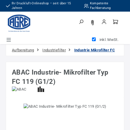
Ihr Druckluft-Onlineshop – seit über 15
Kompetente
Zum Hauptinhalt springen
Jahren
Fachberatung
inkl. MwSt.
Aufbereitung
Industriefilter
Industrie Mikrofilter FC
ABAC Industrie- Mikrofilter Typ
FC 119 (G1/2)
Bildergalerie überspringen