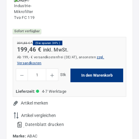
Sofort verfügbar
304,83 € *
(Sie sparen 34% )
199,46 €
inkl. MwSt.
Ab 199,- € versandkostenfrei (DE/AT), ansonsten
zzgl.
Versandkosten
Produkt Anzahl: Gib den gewünschten Wert ein oder benutze die Schaltflächen um die
Stk
In den Warenkorb
Lieferzeit:
4-7 Werktage
Artikel merken
Artikel vergleichen
Datenblatt drucken
.
Marke:
ABAC