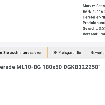
Marke:
Schn
EAN:
40116
Hersteller-N
Produktnum
Gewicht:
0.2
Versand:
Pak
e Sie auch interessieren
DF Preisgarantie
Bewert
l gerade ML10-BG 180x50 DGKB322258"