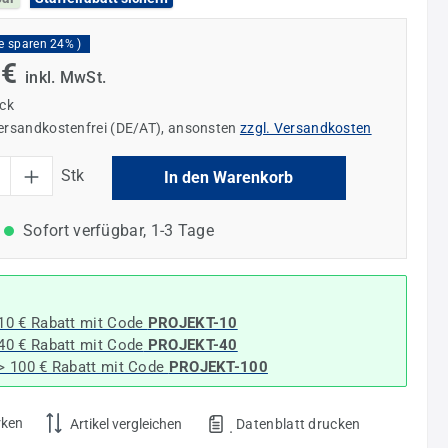
ie sparen 24% )
 €
inkl. MwSt.
ück
versandkostenfrei (DE/AT), ansonsten
zzgl. Versandkosten
l: Gib den gewünschten Wert ein oder benutze die Schaltflächen um die Anzahl
Stk
In den Warenkorb
:
Sofort verfügbar, 1-3 Tage
 10 € Rabatt mit Code
PROJEKT-10
 40 € Rabatt
mit Code
PROJEKT-40
-> 100 € Rabatt mit Code
PROJEKT-100
rken
Datenblatt drucken
Artikel vergleichen
.