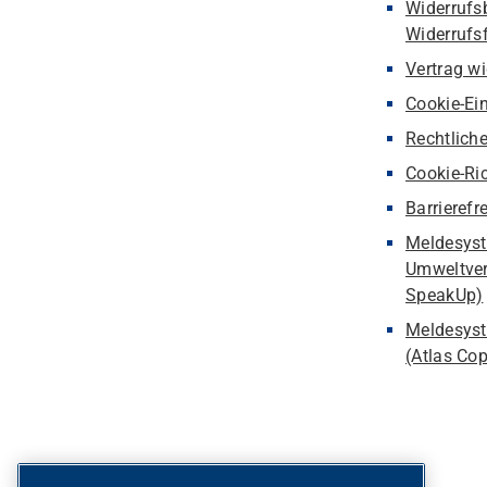
Widerrufs
Widerrufs
Vertrag w
Cookie-Ei
Rechtlich
Cookie-Ric
Barrierefr
Meldesyst
Umweltver
SpeakUp)
Meldesyst
(Atlas Co
Versandarten