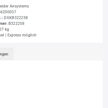
eider Airsystems
66200037
r.:
DGKB322258
mer:
B322258
27 kg
et | Express möglich
ungen