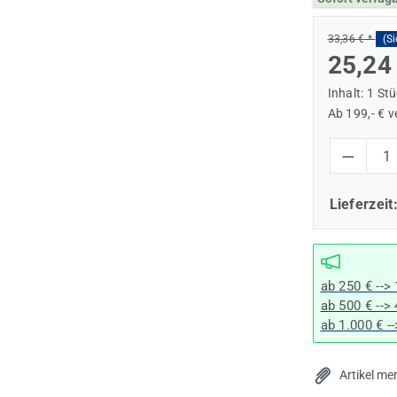
33,36 € *
(S
25,24
Inhalt:
1 St
Ab 199,- € 
Produkt Anzah
Lieferzeit
ab 250 € -->
ab 500 € -->
ab 1.000 € -
Artikel me