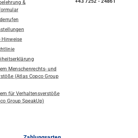
+43 7252 - 24861
belehrung &
formular
iderrufen
nstellungen
e Hinweise
htlinie
eiheitserklärung
em Menschenrechts- und
stöße (Atlas Copco Group
em für Verhaltensverstöße
pco Group SpeakUp)
Zahlungsarten