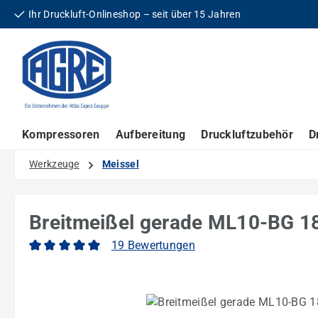
Ihr Druckluft-Onlineshop – seit über 15 Jahren
 Hauptinhalt springen
Zur Suche springen
Zur Hauptnavigation springen
Kompressoren
Aufbereitung
Druckluftzubehör
D
Werkzeuge
Meissel
Breitmeißel gerade ML10-BG 
19 Bewertungen
Durchschnittliche Bewertung von 5 von 5 Sternen
Bildergalerie überspringen