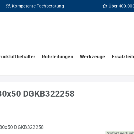
Kompetente Fachberatung
Über 400.00
ruckluftbehälter
Rohrleitungen
Werkzeuge
Ersatzteil
180x50 DGKB322258
Sofort verfüg