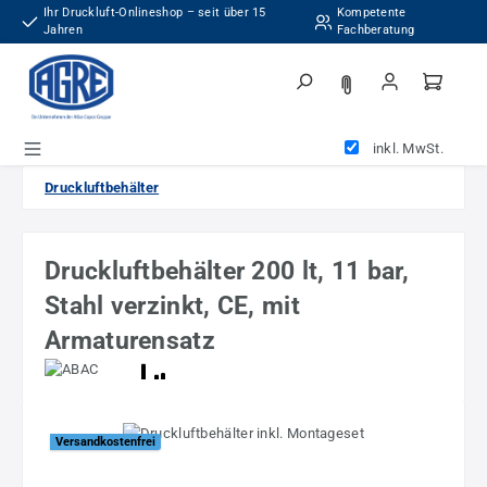
Ihr Druckluft-Onlineshop – seit über 15
Kompetente
Zum Hauptinhalt springen
Jahren
Fachberatung
inkl. MwSt.
Druckluftbehälter
Druckluftbehälter 200 lt, 11 bar,
Stahl verzinkt, CE, mit
Armaturensatz
Bildergalerie überspringen
Versandkostenfrei