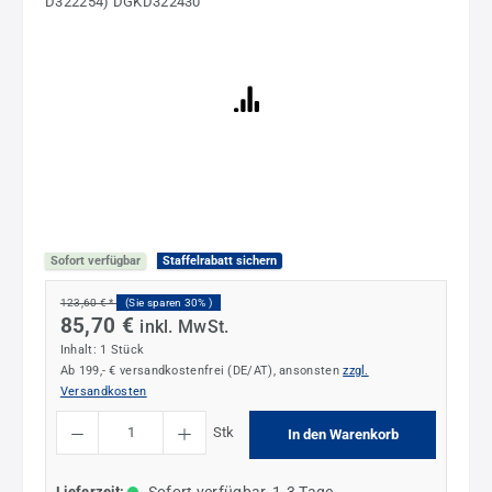
Sofort verfügbar
Staffelrabatt sichern
123,60 € *
(Sie sparen 30% )
85,70 €
inkl. MwSt.
Inhalt:
1 Stück
Ab 199,- € versandkostenfrei (DE/AT), ansonsten
zzgl.
Versandkosten
Produkt Anzahl: Gib den gewünschten Wert ein oder benutze die Schaltflächen um die
Stk
In den Warenkorb
Lieferzeit: