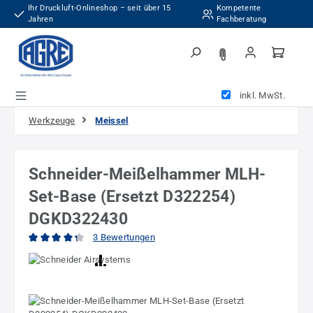
Ihr Druckluft-Onlineshop – seit über 15
Kompetente
Zum Hauptinhalt springen
Jahren
Fachberatung
inkl. MwSt.
Werkzeuge
Meissel
Schneider-Meißelhammer MLH-
Set-Base (Ersetzt D322254)
DGKD322430
3 Bewertungen
Durchschnittliche Bewertung von 4.33 von 5 Sternen
Bildergalerie überspringen