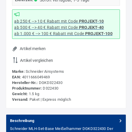
Sofort verfügbar, 1-3 Tage
ab 250 € --> 10 € Rabatt mit Code
PROJEKT-10
ab 500 € --> 40 € Rabatt
mit Code
PROJEKT-40
ab 1.000 € --> 100 € Rabatt mit Code
PROJEKT-100
Artikel merken
Artikel vergleichen
Marke:
Schneider Airsystems
EAN:
4011666049469
Hersteller-Nr.:
DGKD322430
Produktnummer:
D322430
Gewicht:
1.5 kg
Versand:
Paket | Express möglich
Beschreibung
Schneider MLH-Set-Base Meißelhammer DGKD322430 Der